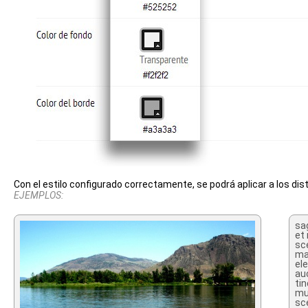
Con el estilo configurado correctamente, se podrá aplicar a los dist
EJEMPLOS:
sag
et 
sce
mas
el
au
tin
mu
sc