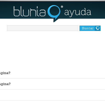
Buscar
ágina?
ágina?